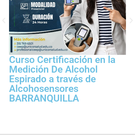
Curso Certificación en la
C
Medición De Alcohol
P
Espirado a través de
R
Alcohosensores
B
BARRANQUILLA