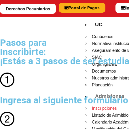
Portal de Pagos
I
Derechos Pecuniarios
UC
Conócenos
Pasos para
Normativa institucio
Inscribirte:
Aseguramiento de l
SIAC
¡Estás a 3 pasos de ser estudia
Organigrama
Documentos
Nuestros administr
Planeación
Admisiones
Ingresa al siguiente formulario
Inscripciones
Listado de Admitido
Calendario Académ
Modificación del C