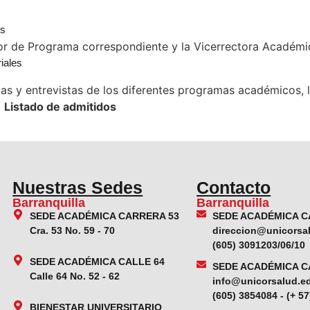
os
or de Programa correspondiente y la Vicerrectora Académi
n
iales
s y entrevistas de los diferentes programas académicos, l
o
Listado de admitidos
Nuestras Sedes
Contacto
Barranquilla
Barranquilla
SEDE ACADÉMICA CARRERA 53
SEDE ACADÉMICA C
Cra. 53 No. 59 - 70
direccion@unicorsa
(605) 3091203/06/10
SEDE ACADÉMICA CALLE 64
SEDE ACADÉMICA C
Calle 64 No. 52 - 62
info@unicorsalud.e
(605) 3854084 - (+ 5
BIENESTAR UNIVERSITARIO