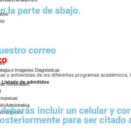
n la parte de abajo.
cados
ios
nuestro correo
co
are
ología e Imágenes Diagnósticas
s y entrevistas de los diferentes programas académicos, l
o
Listado de admitidos
gías Renovables
l
 Empresas
ón Admistrativa
 deberás incluir un celular y c
ón Logística
osteriormente para ser citado