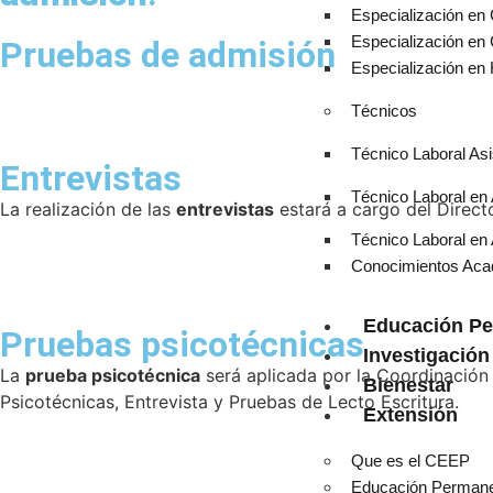
Especialización en 
Especialización en
Pruebas de admisión
Especialización en H
Técnicos
Técnico Laboral As
Entrevistas
Técnico Laboral en
La realización de las
entrevistas
estará a cargo del Direct
Técnico Laboral en 
Conocimientos Aca
Educación P
Pruebas psicotécnicas
Investigación
La
prueba psicotécnica
será aplicada por la Coordinación 
Bienestar
Psicotécnicas, Entrevista y Pruebas de Lecto Escritura.
Extensión
Que es el CEEP
Educación Perman