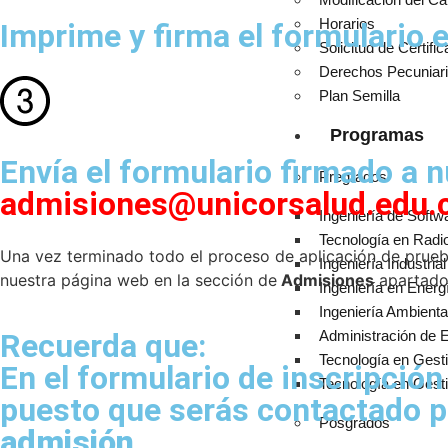
Horarios
Imprime y firma el formulario e
Solicitud de Certifi
Derechos Pecuniar
Plan Semilla
Programas
Envía el formulario firmado a 
Pregrados
admisiones@unicorsalud.edu.
Ingeniería de Softw
Tecnología en Radi
Una vez terminado todo el proceso de aplicación de prueba
Ingeniería Industrial
nuestra página web en la sección de
Admisiones
apartad
Ingeniería en Ener
Ingeniería Ambienta
Administración de
Recuerda que:
Tecnología en Gesti
En el formulario de inscripción
Tecnología en Gesti
puesto que serás contactado p
Posgrados
admisión
.