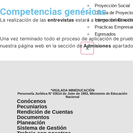
Proyección Social
Competencias genéricas
Oficina de Proyect
La realización de las
entrevistas
estará a cargo del Direct
Internacionalizació
Practicas Empresar
Egresados
Una vez terminado todo el proceso de aplicación de prueba
nuestra página web en la sección de
Admisiones
apartad
X
*VIGILADA MINEDUCACIÓN
Personería Jurídica N° 03514 de Julio de 1993, Ministerio de Educación
Nacional
Conócenos
Pecuniarios
Rendición de Cuentas
Documentos
Planeación
Sistema de Gestión