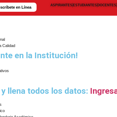
ASPIRANTES
ESTUDIANTES
DOCENTES
nscríbete en Línea
nal
a Calidad
nte en la Institución!
ativos
 y llena todos los datos:
Ingres
s
ico
alendario Académico