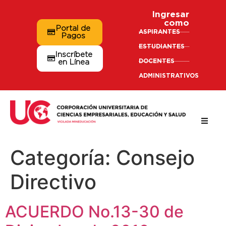
Ingresar
como
Portal de
ASPIRANTES
Pagos
ESTUDIANTES
Inscríbete
DOCENTES
en Línea
ADMINISTRATIVOS
Categoría:
Consejo
Directivo
ACUERDO No.13-30 de